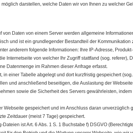
 möglich darstellen, welche Daten wir von Ihnen zu welcher G
uf von Daten von einem Server werden allgemeine Informationen
tisch und ist ein grundlegender Bestandteil der Kommunikation 
ter anderem folgende Informationen: Ihre IP-Adresse, Produkt
e Internetseite von welcher Ihr Zugriff stattfand (sog. referer),
ene Datenmenge im Rahmen dieser Anfrage erfasst.
 in einer Tabelle abgelegt und dort kurzfristig gespeichert (so
llen und anschließend beseitigen, die Auslastung der Webseite 
men sowie die Sicherheit des Servers gewährleisten, indem 
 der Webseite gespeichert und im Anschluss daran unverzüglich 
te Zeitdauer (meist 7 Tage) gespeichert.
-Dateien ist Art. 6 Abs. 1 S. 1 Buchstabe f) DSGVO (Berechtigt
keit für den Betrieb und die Wartung unserer Webseite, wie wir v