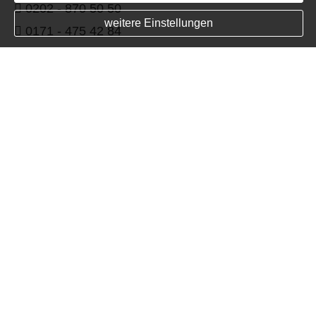
0202 - 870 50 50
weitere Einstellungen
0171 - 475 42 84
versicherung@birlik.de
Trustpilot
Impressum
Datenschutz