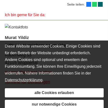
Seite teilen:
Ich bin gerne für Sie da:
Murat Yildiz
BIRLIK - Ver­sicherungs­makler
Diese Website verwendet Cookies. Einige Cookies sind
für den Betrieb der Website unbedingt erforderlich.
Rabenweg 53
Andere Cookies sind optional und erweitern den
42115 Wuppertal
Funktionsumfang. Sie können Ihre Einwilligung jederzeit
Kurzes Telefonat buchen
widerrufen. Nähere Informationen finden Sie in der
Datenschutzerklärung
.
Termine für Beratungen
Direkt zum Besprechungsraum
alle Cookies erlauben
Zugang zum Finanzmanager-App
nur notwendige Cookies